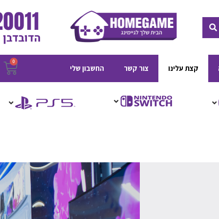
חיפוש
0
ע
קצת עלינו
צור קשר
החשבון שלי
ק