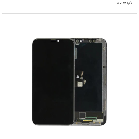
לקריאה »
החלפת
מסך
LCD+מגע
Apple
iphone
11
פרימיום
אפל