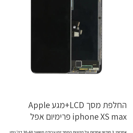
iphone
XS
max
פרימיום
אפל
החלפת מסך LCD+מגע Apple
iphone XS max פרימיום אפל
אחריות: 3 חודשי אחריות על תקינות המסך זמן עבודה משוער 30-60 דק' ניתן