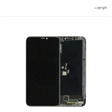
לקריאה »
החלפת
מסך
LCD+מגע
Apple
iphone
13
פרימיום
אפל