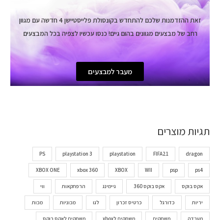
זאת ההזדמנות שלכם להתחדש בקונסולת פלייסטיישן 4 חדשה עם מגוון
רחב של מבצעים מגוונים בהום גיים! כנסו עכשיו לצפיה בכל המבצעים
מעבר למבצעים
תגיות מוצרים
PS
playstation 3
playstation
FIFA21
dragon
XBOX ONE
xbox 360
XBOX
WII
psp
ps4
אקס בוקס
אקס בוקס 360
גיימינג
הרפתקאות
ווי
יריות
כדורגל
כרטיס זכרון
לגו
מכוניות
מכות
מעבדה
משחקים
משחקים לxbox
משחקים לאקס בוקס