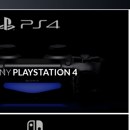
ו
ד
מ
ת
ONY
PLAYSTATION 4