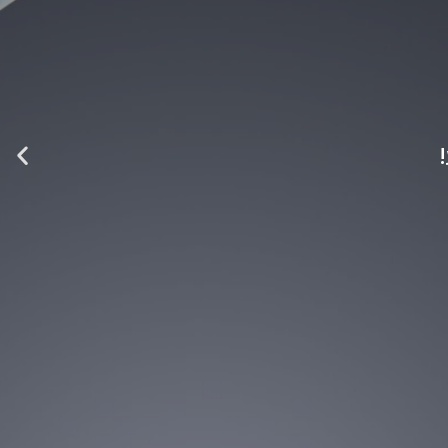
ש
ק
ו
פ
י
ת
ה