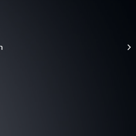
025
מ
ש
ק
ו
פ
י
ת
ק