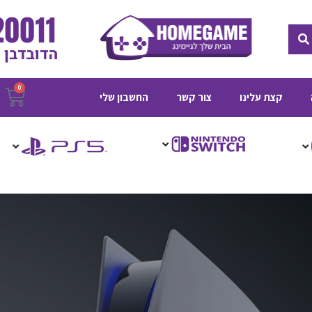
חיפוש
0
ע
קצת עלינו
צור קשר
החשבון שלי
ק