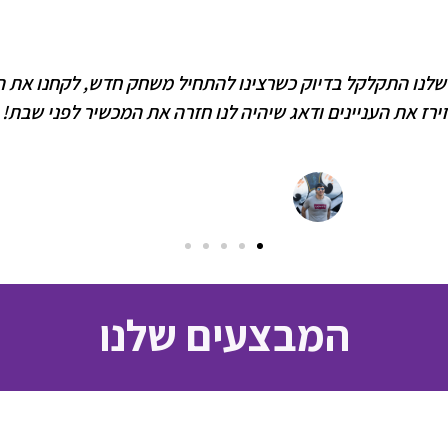
לקוחות מספרים:
קניה פשוטה מהירה וקלה. קניתי פלייסטיישן 4 סלים ג'יגה וביום ל
וך, אדיבות ומקצועיות ואפילו הציע לי הנחות על משחקים כי אנ
גלעד
רכש קונסולה Sony PlayStation 4 SLIM 500GB
המבצעים שלנו