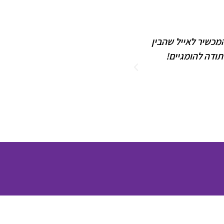
מחרת הגעתי לאסוף. בעל החנות קיבל
חוויית הקנייה הייתה כיפית במיו
י כבר לקוח.
ה
ב
א