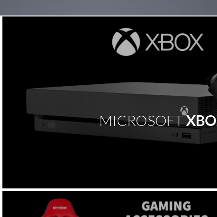
ב
א
ה
MICROSOFT
XBO