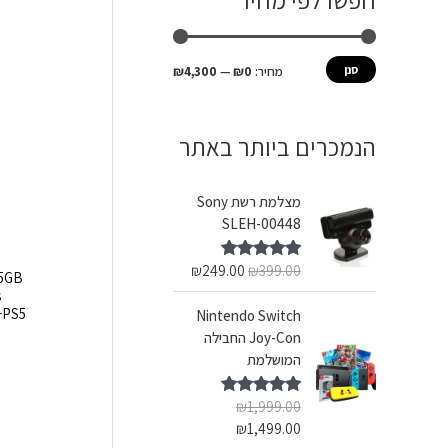
חפשו לפי מחיר
ש
מ
מ
ע
י
ק
סנן
מחיר:
₪0
—
₪4,300
ב
נ
ס
ו
י
י
הנמכרים ביותר באתר
ר
מ
מ
:
ל
ל
מצלמת רשת Sony
י
י
SLEH-00448
₪
249.00
₪
399.00
דורג
5.00
מתוך 5
Nintendo Switch
Joy-Con החבילה
המושלמת
₪
1,999.00
דורג
5.00
מתוך 5
₪
1,499.00