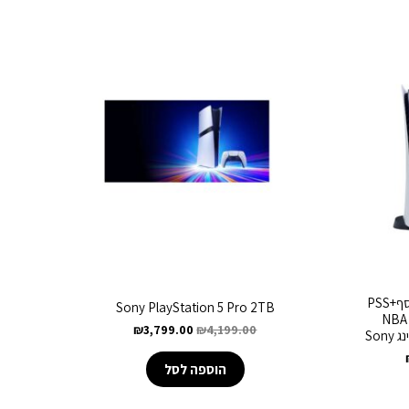
Playstation 5 825GB+שלט נוסף+PSS
Sony PlayStation 5 Pro 2TB
Plus+משחק FIFA 22+משחק NBA
₪
3,799.00
₪
4,199.00
הוספה לסל