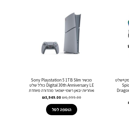
Pl גרסת דיסק+שלט
מכשיר Sony Playstation 5 1TB Slim
Spide
Digital 30th Anniversary LE כולל שלט
נג Dragon Space
ואחריות יבואן רשמי ישפאר מהדורה מיוחדת
₪
3,949.00
₪
6,999.00
הוספה לסל