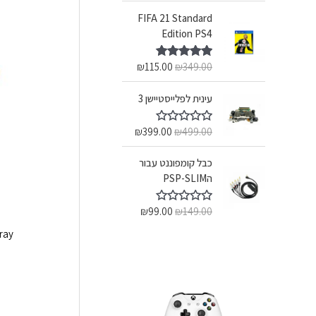
FIFA 21 Standard
Edition PS4
₪
115.00
₪
349.00
דורג
5.00
מתוך 5
עינית לפלייסטיישן 3
₪
399.00
₪
499.00
ד
ו
ר
כבל קומפוננט עבור
ג
0
הPSP-SLIM
מ
ת
ו
₪
99.00
₪
149.00
ד
ך
ו
5
ray
ר
ג
0
מ
ת
ו
ך
5