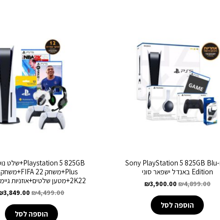
Sony PlayStation 5 825GB Blu-
Edition באנדל ישפאר סוני
2K22+מטען שלטים+אוזניות גיימינג Sony
₪
3,900.00
₪
4,899.00
₪
3,849.00
₪
4,499.00
הוספה לסל
הוספה לסל