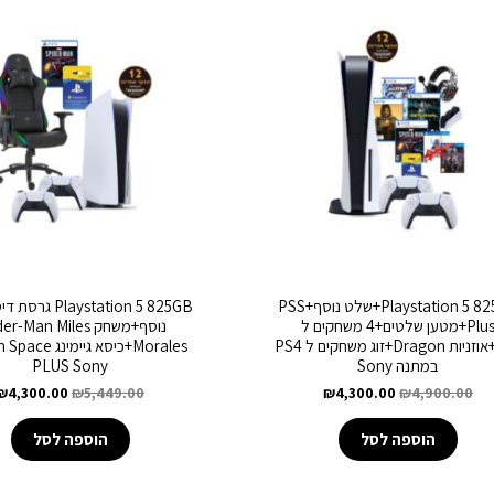
Playstation 5 825GB+שלט נוסף+PSS
aystation 5 825GB
Plus+מטען שלטים+4 משחקים ל
נוסף+משחק r-Man Miles
PS5+אוזניות Dragon+זוג משחקים ל PS4
Morales+כיסא גיימי
במתנה Sony
PLUS Sony
₪
4,300.00
₪
5,449.00
₪
4,300.00
₪
4,900.00
הוספה לסל
הוספה לסל