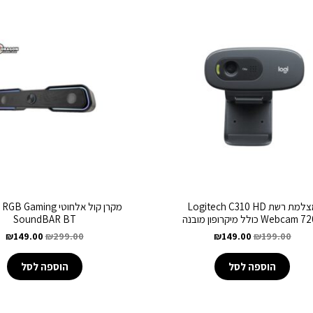
מצלמת רשת Logitech C310 HD
מקרן קול אלחוטי aming
Webcam כולל מיקרופון מובנה
SoundBAR BT
₪
149.00
₪
299.00
₪
149.00
₪
199.00
הוספה לסל
הוספה לסל