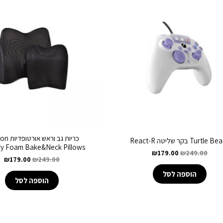
כריות גב ור
Turtle בקר שליטה React-R
y Foam Bake&Neck Pillows
₪
179.00
₪
249.00
₪
179.00
₪
249.00
הוספה לסל
הוספה לסל