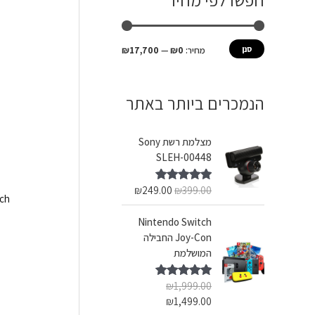
חפשו לפי מחיר
ש
מ
מ
ע
י
ק
סנן
מחיר:
₪0
—
₪17,700
ב
נ
ס
ו
י
י
הנמכרים ביותר באתר
ר
מ
מ
:
ל
ל
מצלמת רשת Sony
י
י
SLEH-00448
₪
249.00
₪
399.00
דורג
5.00
 Beach
מתוך 5
Nintendo Switch
Joy-Con החבילה
המושלמת
₪
1,999.00
דורג
5.00
מתוך 5
₪
1,499.00