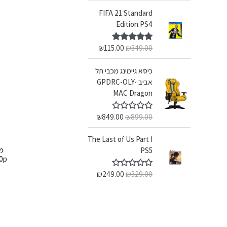
FIFA 21 Standard
Edition PS4
₪
115.00
₪
349.00
דורג
5.00
מתוך 5
‏כיסא גיימינג מכבי תל
אביב GPDRC-OLY-
MAC Dragon
₪
849.00
₪
899.00
ד
ו
ר
The Last of Us Part I
ג
0
PS5
מ
 720p
ת
ו
₪
249.00
₪
329.00
ד
ך
ו
5
ר
ג
0
מ
ת