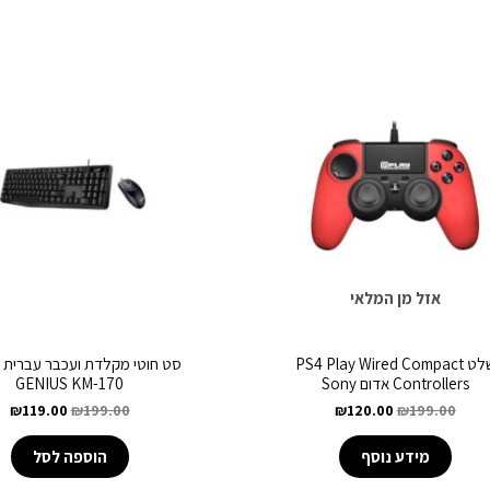
אזל מן המלאי
שלט PS4 Play Wired Compact
סט חוטי מקלדת ועכבר עברית 
Controllers אדום Sony
GENIUS KM-170
₪
119.00
₪
199.00
₪
120.00
₪
199.00
מידע נוסף
הוספה לסל