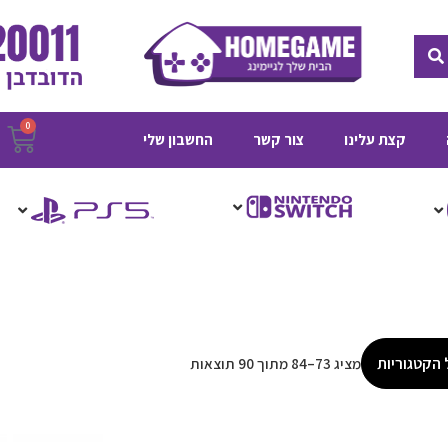
חיפוש
0
ע
קצת עלינו
צור קשר
החשבון שלי
ק
 הקטגוריות
מציג 73–84 מתוך 90 תוצאות