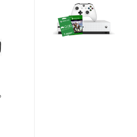
ו
ך
5