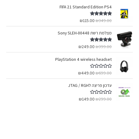
FIFA 21 Standard Edition PS4
דורג
5.00
₪
115.00
₪
349.00
מתוך 5
מצלמת רשת Sony SLEH-00448
דורג
5.00
₪
249.00
₪
399.00
מתוך 5
PlayStation 4 wireless headset
ד
₪
449.00
₪
699.00
ו
ר
ג
עדכון פריצה לJTAG / RGH
0
מ
ת
ד
₪
149.00
₪
299.00
ו
ו
ך
ר
5
ג
0
מ
ת
ו
ך
5