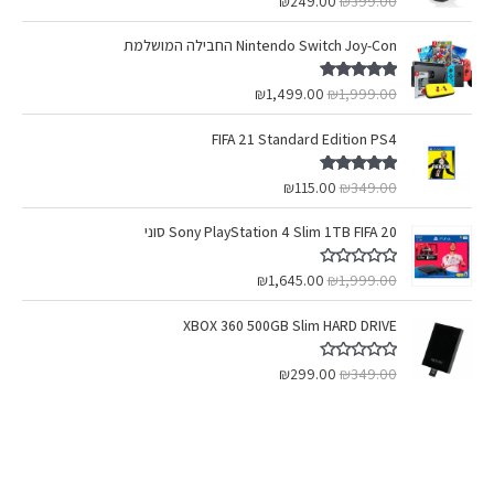
₪
249.00
₪
399.00
מתוך 5
Nintendo Switch Joy-Con החבילה המושלמת
דורג
5.00
₪
1,499.00
₪
1,999.00
מתוך 5
FIFA 21 Standard Edition PS4
דורג
5.00
₪
115.00
₪
349.00
מתוך 5
Sony PlayStation 4 Slim 1TB FIFA 20 סוני
ד
₪
1,645.00
₪
1,999.00
ו
ר
ג
XBOX 360 500GB Slim HARD DRIVE
0
מ
ת
ד
₪
299.00
₪
349.00
ו
ו
ך
ר
5
ג
0
מ
ת
ו
ך