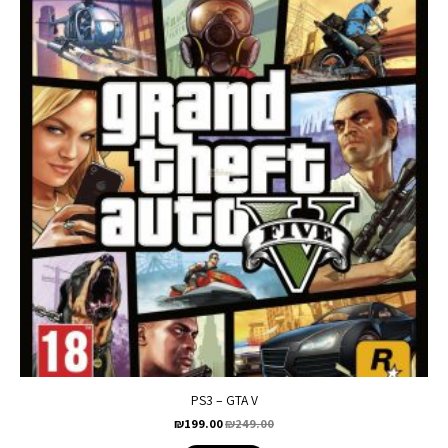
PS3 – GTA V
₪
199.00
₪
249.00