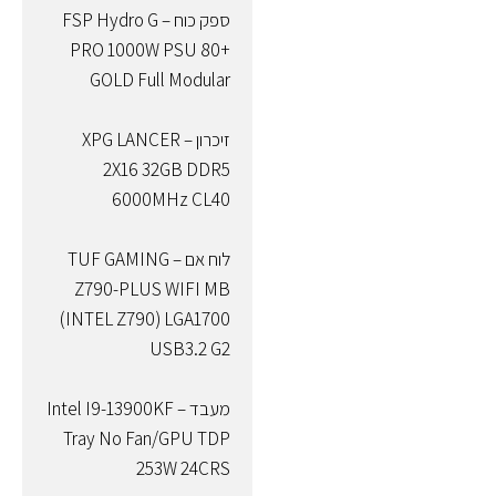
ספק כוח – FSP Hydro G
PRO 1000W PSU 80+
GOLD Full Modular
זיכרון – XPG LANCER
2X16 32GB DDR5
6000MHz CL40
לוח אם – TUF GAMING
Z790-PLUS WIFI MB
(INTEL Z790) LGA1700
USB3.2 G2
מעבד – Intel I9-13900KF
Tray No Fan/GPU TDP
253W 24CRS