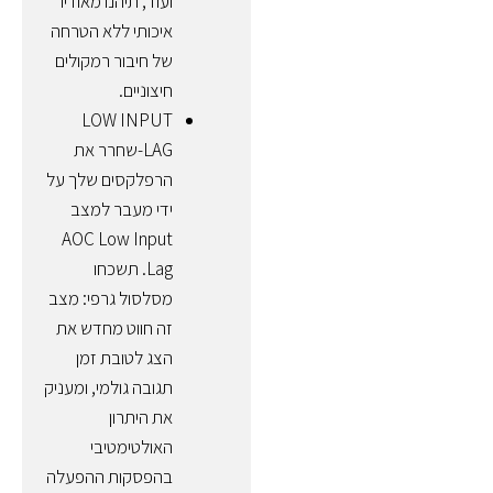
ועוד, תיהנו מאודיו
איכותי ללא הטרחה
של חיבור רמקולים
חיצוניים.
LOW INPUT
LAG-שחרר את
הרפלקסים שלך על
ידי מעבר למצב
AOC Low Input
Lag. תשכחו
מסלסול גרפי: מצב
זה חווט מחדש את
הצג לטובת זמן
תגובה גולמי, ומעניק
את היתרון
האולטימטיבי
בהפסקות ההפעלה