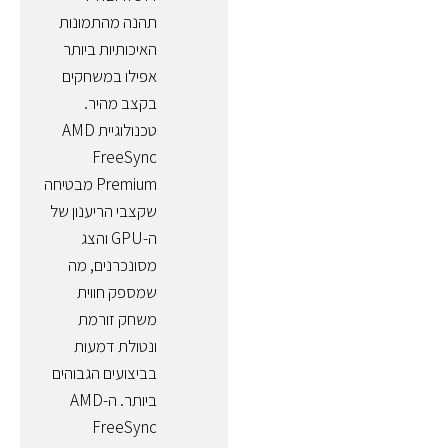
תהנה מהתמונות
האיכותיות ביותר
אפילו במשחקים
בקצב מהיר.
טכנולוגיית AMD
FreeSync
Premium מבטיחה
שקצבי הריענון של
ה-GPU והצג
מסונכרנים, מה
שמספק חווית
משחק זורמת
ונטולת דמעות
בביצועים הגבוהים
ביותר. ה-AMD
FreeSync