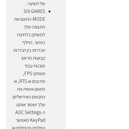
של השיער.
SIX GAMES
MODE-התאם את
התצוגה שלך
למשחק בלחיצת
כפתור. החלף
הגדרות בין הגדרות
קבועות מראש
מובנות עבור
משחקי FPS,
מירוצים או RTS, או
התאם אישית את
התנאים האידיאליים
שלך ושמור אותם.
ה-AOC Settings
KeyPad מאפשר
החלפת פרופילים או