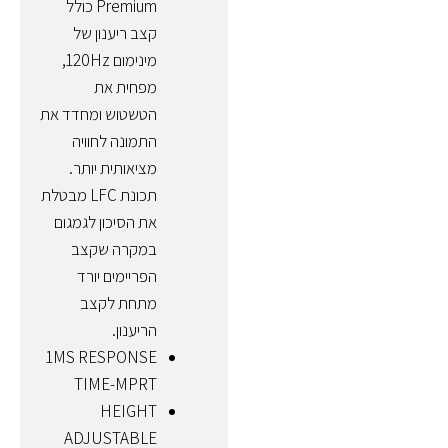
Premium כולל
קצב ריענון של
מינימום 120Hz,
מפחית את
הטשטוש ומחדד את
התמונה לחוויה
מציאותית יותר.
תכונת LFC מבטלת
את הסיכון לגמגום
במקרה שקצב
הפריימים יורד
מתחת לקצב
הריענון.
1MS RESPONSE
TIME-MPRT
HEIGHT
ADJUSTABLE