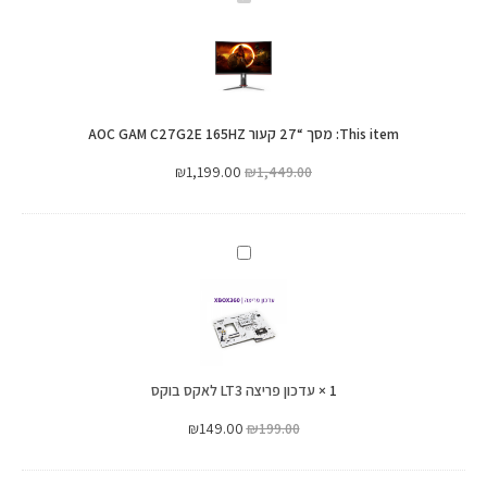
קעור
“27
AOC
קעור
GAM
AOC
C27G2E
GAM
165HZ
This item:
מסך “27 קעור AOC GAM C27G2E 165HZ
C27G2E
165HZ
₪
1,199.00
₪
1,449.00
עדכון
פריצה
LT3
לאקס
בוקס
1
×
עדכון פריצה LT3 לאקס בוקס
₪
149.00
₪
199.00