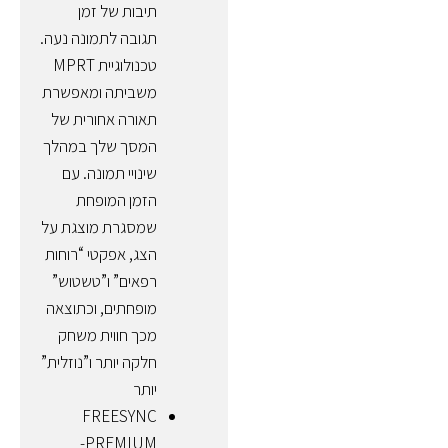
תיבות של זמן
תגובה לתמונה נעה.
טכנולוגיית MPRT
משביתה ומאפשרת
תאורה אחורית של
המסך שלך במהלך
שינויי תמונה. עם
הזמן המופחת
שמסגרת מוצגת על
הצג, אפקטי “רוחות
רפאים” ו”טשטוש”
מופחתים, וכתוצאה
מכך חווית משחק
חלקה יותר ו”נוזלית”
יותר
FREESYNC
PREMIUM-