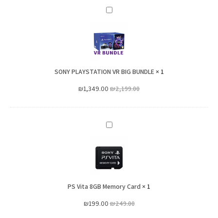
SONY
PLAYSTATION
VR
BIG
BUNDLE
SONY PLAYSTATION VR BIG BUNDLE
×
1
₪
1,349.00
₪
2,199.00
PS
Vita
8GB
Memory
Card
PS Vita 8GB Memory Card
×
1
₪
199.00
₪
249.00