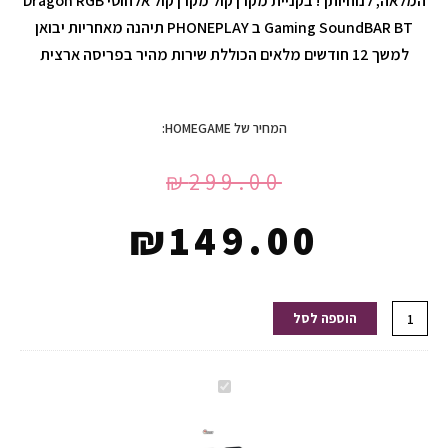
המלאה, לנוחיותך! בקניית מקרן קול מקרן קול אלחוטי Dragon RGB
Gaming SoundBAR BT ב PHONEPLAY תיהנה מאחריות יבואן
למשך 12 חודשים מלאים הכוללת שירות מהיר בפריסה ארצית
המחיר של HOMEGAME:
₪
299.00
₪
149.00
כמות
הוספה לסל
של
מקרן
קול
מקרן
אלחוטי
קול
Dragon
אלחוטי