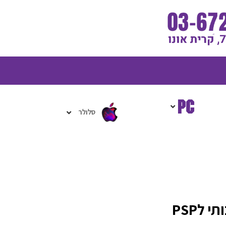
גלת
ניות
סלולר
 לPSP