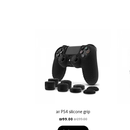
PS4 silicone grip זוג
₪
99.00
₪
199.00