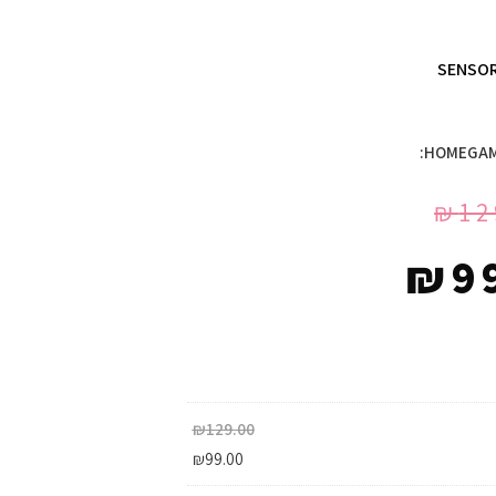
SENSOR
₪
12
₪
9
₪
129.00
₪
99.00