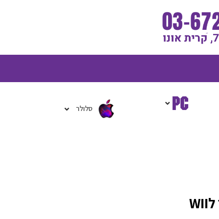
גלת
ניות
סלולר
WI