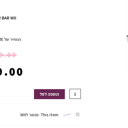
 BAR WII
המחיר של HOMEGAME:
9.00
9.00
כמות
הוספה לסל
של
סנסור
סנסור
This item:
סנסור לWII
לWII
לWII