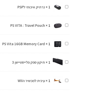
נרתיק
1
×
נרתיק איכותי לPSP
איכותי
לPSP
PS VITA : Travel Pouch
×
1
PS
VITA
:
PS Vita 16GB Memory Card
×
1
PS
Travel
Vita
Pouch
16GB
תיקון
1
×
תיקון ספק פלייסטיישן 3
Memory
ספק
Card
פלייסטיישן
עינית
1
×
עינית למכשיר הWII
3
למכשיר
הWII