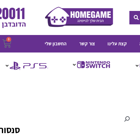
חיפוש
0
ע
קצת עלינו
צור קשר
החשבון שלי
ק
סנסור לI