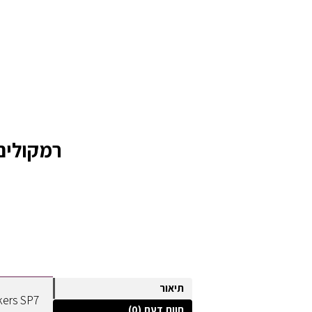
רמקולים למחשב ers SP7
תיאור
חוות דעת (0)