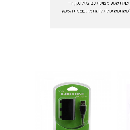
מקולים אפקט בס מוגבר וטכנולוגיית סראונד 0.2 המעניקים יכולת שמע מצויינת עם צליל נקי, חד
 מובנה שיעניק למשתמש יכולת לווסת את עוצמת השמע,