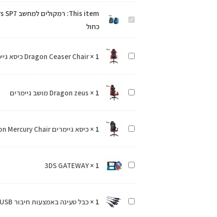
רמקולים
This item:
רמקולים 
רמקולים
למחשב
כחול
למחשב
Dragon
Dragon
Gaming
Dragon
1
×
Dragon Ceaser Chair כיסא גיימינג
Gaming
Speakers
Ceaser
Speakers
SP7
Chair
SP7
כחול
Dragon
1
×
Dragon zeus מושב גיימרים
כיסא
כחול
zeus
גיימינג
מושב
כיסא
1
×
כיסא גיימרים Dragon Mercury Chair
גיימרים
גיימרים
Dragon
3DS GATEWAY
×
1
3DS
Mercury
GATEWAY
Chair
כבל
1
×
כבל טעינה באמצעות חיבור USB לנינטנדו DS
טעינה