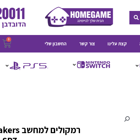
חיפוש
0
ע
קצת עלינו
צור קשר
החשבון שלי
ק
רמקולים 