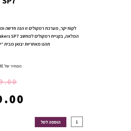
SP7 כחול
לקוח יקר, מערכת רמקולים זו הנה חדשה ומ
תהנו מאחריות יבואן מבית “ישפאר” 
המחיר של HOMEGAME:
9.00
9.00
כמות
הוספה לסל
של