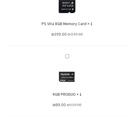
8GB
Memory
Card
PS Vita 8GB Memory Card
×
1
₪
199.00
₪
249.00
4GB
PRODUO
4GB PRODUO
×
1
₪
89.00
₪
119.00