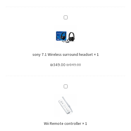
sony
7.1
Wireless
surround
headset
sony 7.1 Wireless surround headset
×
1
₪
349.00
₪
849.00
Wii
Remote
controller
Wii Remote controller
×
1