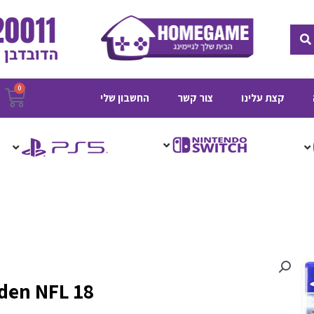
חיפוש
0
ע
קצת עלינו
צור קשר
החשבון שלי
ק
den NFL 18