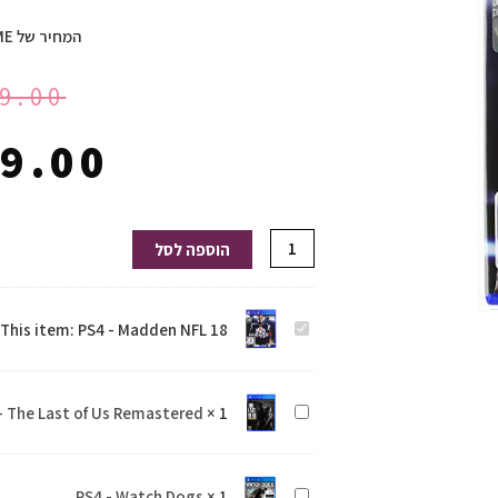
המחיר של HOMEGAME:
9.00
9.00
כמות
הוספה לסל
של
PS4
This item:
PS4 - Madden NFL 18
PS4
-
-
Madden
Madden
NFL
- The Last of Us Remastered
×
1
PS4
NFL
18
-
18
The
PS4 - Watch Dogs
×
1
PS4