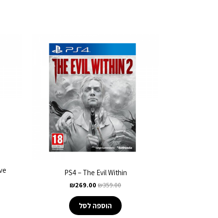
ive
PS4 – The Evil Within
₪
269.00
₪
359.00
הוספה לסל