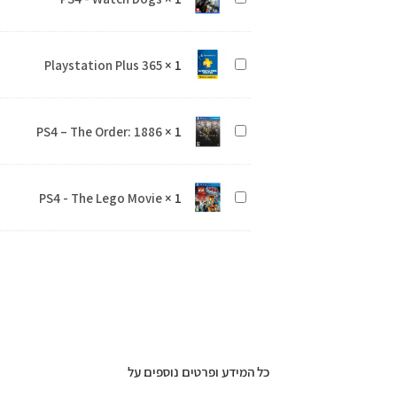
Last
-
of
Watch
Us
Playstation Plus 365
×
1
Playstation
Dogs
Remastered
Plus
365
PS4 – The Order: 1886
×
1
PS4
–
The
PS4 - The Lego Movie
×
1
PS4
Order:
-
1886
The
Lego
Movie
כל המידע ופרטים נוספים על