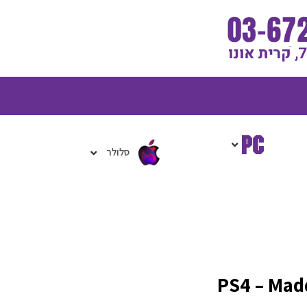
גלת
ניות
סלולר
PS4 – Mad