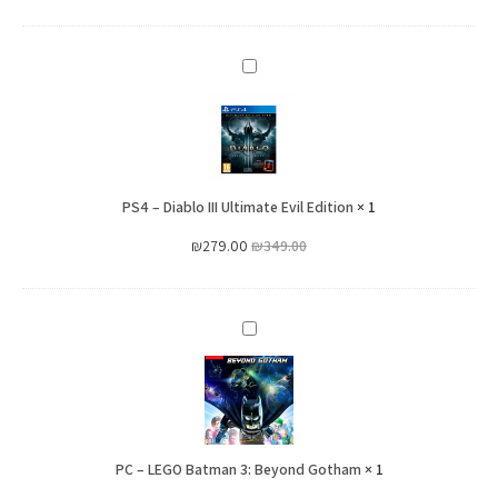
PS4
–
Diablo
III
Ultimate
PS4 – Diablo III Ultimate Evil Edition
Evil
×
1
Edition
₪
279.00
₪
349.00
PC
–
LEGO
Batman
3:
PC – LEGO Batman 3: Beyond Gotham
Beyond
×
1
Gotham