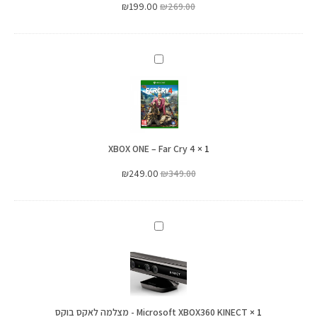
₪
199.00
₪
269.00
XBOX
ONE
–
Far
Cry
XBOX ONE – Far Cry 4
4
×
1
₪
249.00
₪
349.00
Microsoft
XBOX360
KINECT
-
מצלמה
1
×
Microsoft XBOX360 KINECT - מצלמה לאקס בוקס
לאקס