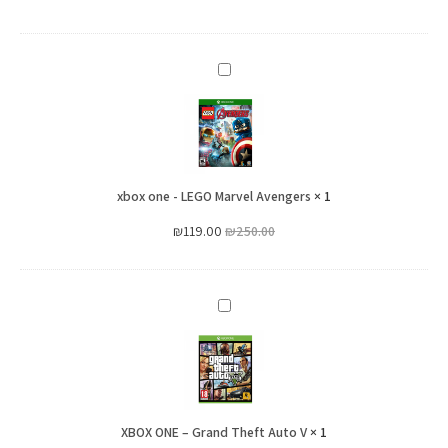
xbox
one
-
LEGO
Marvel
xbox one - LEGO Marvel Avengers
Avengers
×
1
₪
119.00
₪
250.00
XBOX
ONE
–
Grand
Theft
XBOX ONE – Grand Theft Auto V
Auto
×
1