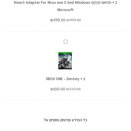
1
×
Xbox
מתאם קינקט Kinect Adapter For Xbox one S And Windows
Microsoft
one
S
₪
399.00
₪
499.00
And
Windows
Microsoft
XBOX
ONE
–
Destiny
XBOX ONE – Destiny
×
1
₪
150.00
₪
219.00
כל המידע ופרטים נוספים על