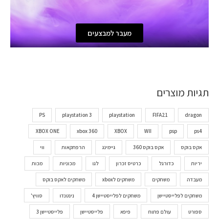
מעבר למבצעים
תגיות מוצרים
PS
playstation 3
playstation
FIFA21
dragon
XBOX ONE
xbox 360
XBOX
WII
psp
ps4
אקס בוקס
אקס בוקס 360
גיימינג
הרפתקאות
ווי
יריות
כדורגל
כרטיס זכרון
לגו
מכוניות
מכות
מעבדה
משחקים
משחקים לxbox
משחקים לאקס בוקס
משחקים לפלייסטיישן
משחקים לפלייסטיישן 4
נינטנדו
סוויץ'
ספורט
עולם פתוח
פיפא
פלייסטיישן
פלייסטיישן 3