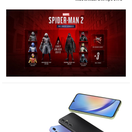
SAMSUNG
GALAXY
A34
128GB
יבואן
רשמי