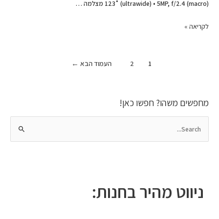
123˚ (ultrawide) • 5MP, f/2.4 (macro) מצלמה …
לקריאה »
1
2
העמוד הבא
←
מחפשים משהו? חפשו כאן!
S
e
a
r
c
ניווט מהיר בחנות:
h
f