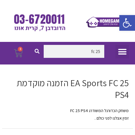
ילוג
תוכן
פתח סרגל נגישות
חיפוש
חיפוש
תפריט
0
עגלת
קניו
ניווט
EA Sports FC 25 הזמנה מוקדמת
PS4
משחק הכדורגל המשודרג FC 25 PS4
זמין אצלנו לפני כולם .