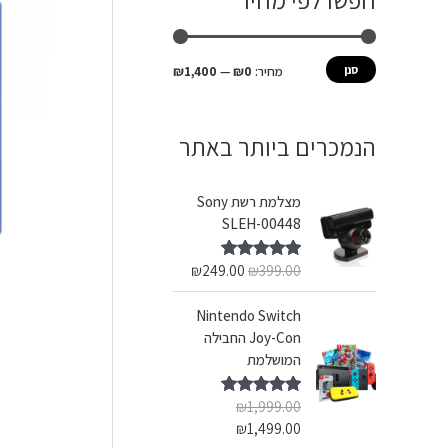
חפשו לפי מחיר
ש
מ
מ
ע
י
ק
סנן
מחיר:
₪0
—
₪1,400
ב
נ
ס
ו
י
י
הנמכרים ביותר באתר
ר
מ
מ
:
ל
ל
מצלמת רשת Sony
י
י
SLEH-00448
₪
249.00
₪
399.00
דורג
5.00
מתוך 5
Nintendo Switch
Joy-Con החבילה
המושלמת
₪
1,999.00
דורג
5.00
מתוך 5
₪
1,499.00