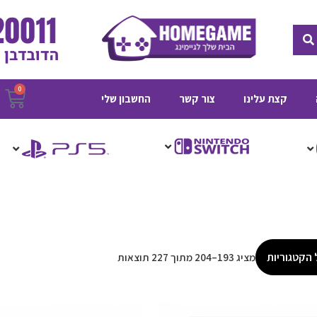
חיפוש
0
ע
קצת עלינו
צור קשר
החשבון שלי
ק
 הקטגוריות
מציג 193–204 מתוך 227 תוצאות