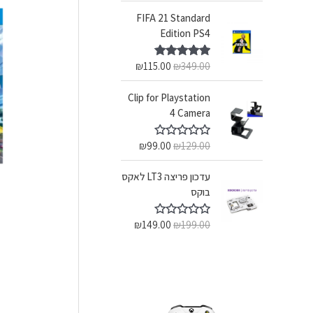
FIFA 21 Standard
Edition PS4
₪
115.00
₪
349.00
דורג
5.00
מתוך 5
Clip for Playstation
4 Camera
₪
99.00
₪
129.00
ד
ו
ר
עדכון פריצה LT3 לאקס
ג
0
בוקס
מ
ת
ו
₪
149.00
₪
199.00
ד
ך
ו
5
ר
ג
0
מ
ת
ו
ך