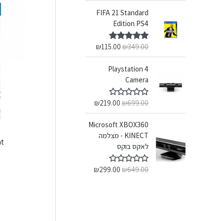
FIFA 21 Standard
Edition PS4
₪
115.00
₪
349.00
דורג
5.00
מתוך 5
Playstation 4
Camera
₪
219.00
₪
699.00
ד
ו
ר
Microsoft XBOX360
ג
0
KINECT - מצלמה
מ
nt
לאקס בוקס
ת
ו
ך
₪
299.00
₪
649.00
5
ד
ו
ר
ג
0
מ
ת