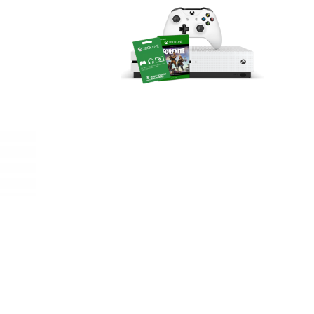
ו
ך
5