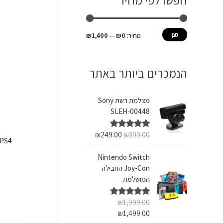
חפשו לפי מחיר
ש
מ
מ
ע
י
ק
סנן
מחיר:
₪0
—
₪1,400
ב
נ
ס
ו
י
י
הנמכרים ביותר באתר
ר
מ
מ
:
ל
ל
מצלמת רשת Sony
י
י
SLEH-00448
₪
249.00
₪
399.00
דורג
5.00
 PS4
מתוך 5
Nintendo Switch
Joy-Con החבילה
המושלמת
₪
1,999.00
דורג
5.00
מתוך 5
₪
1,499.00