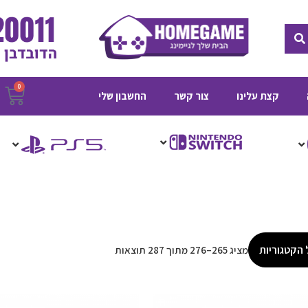
חיפוש
0
ע
קצת עלינו
צור קשר
החשבון שלי
ק
 הקטגוריות
מציג 265–276 מתוך 287 תוצאות