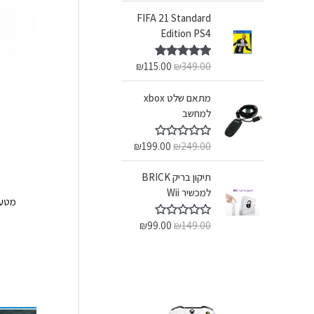
FIFA 21 Standard
Edition PS4
₪
115.00
₪
349.00
דורג
5.00
מתוך 5
מתאם שלט xbox
למחשב
₪
199.00
₪
249.00
ד
ו
ר
תיקון בריק BRICK
ג
0
למכשיר Wii
מ
מטען לשלט
ת
ו
₪
99.00
₪
149.00
ד
ך
ו
5
ר
ג
0
מ
ת
ו
ך