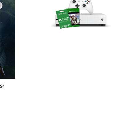
5
PS4