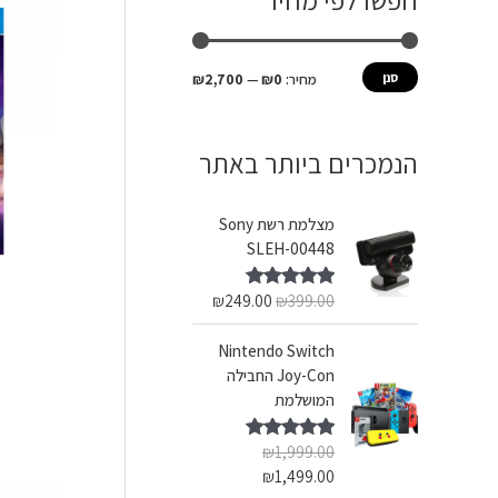
חפשו לפי מחיר
ש
מ
מ
ע
י
ק
סנן
מחיר:
₪0
—
₪2,700
ב
נ
ס
ו
י
י
הנמכרים ביותר באתר
ר
מ
מ
:
ל
ל
מצלמת רשת Sony
י
י
SLEH-00448
₪
249.00
₪
399.00
דורג
5.00
מתוך 5
Nintendo Switch
Joy-Con החבילה
המושלמת
₪
1,999.00
דורג
5.00
מתוך 5
₪
1,499.00