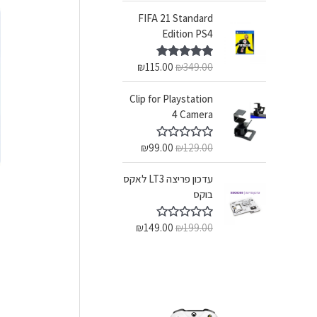
FIFA 21 Standard
Edition PS4
₪
115.00
₪
349.00
דורג
5.00
מתוך 5
Clip for Playstation
4 Camera
₪
99.00
₪
129.00
ד
ו
ר
עדכון פריצה LT3 לאקס
ג
0
בוקס
מ
R
ת
ו
₪
149.00
₪
199.00
ד
ך
ו
5
ר
ג
0
מ
ת
ו
ך