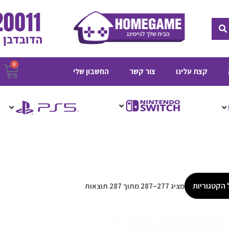
חיפוש
0
ע
קצת עלינו
צור קשר
החשבון שלי
ק
 הקטגוריות
מציג 277–287 מתוך 287 תוצאות