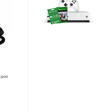
5
מטען לשלטים N