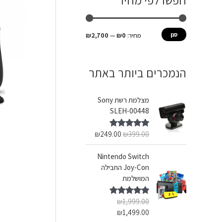
חפשו לפי מחיר
ש
מ
מ
ע
י
ק
סנן
מחיר:
₪0
—
₪2,700
ב
נ
ס
ו
י
י
הנמכרים ביותר באתר
ר
מ
מ
:
ל
ל
מצלמת רשת Sony
י
י
SLEH-00448
₪
249.00
₪
399.00
דורג
5.00
מתוך 5
Nintendo Switch
Joy-Con החבילה
המושלמת
₪
1,999.00
דורג
5.00
מתוך 5
₪
1,499.00