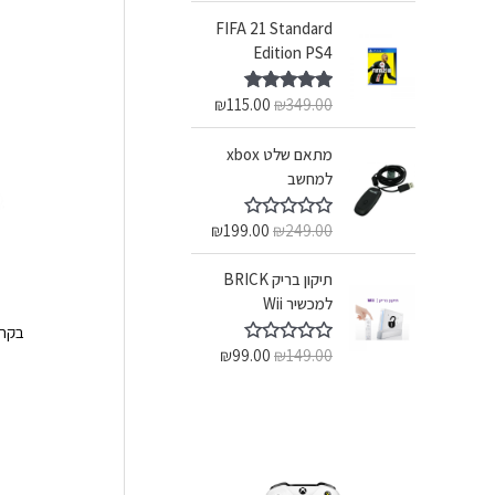
FIFA 21 Standard
Edition PS4
₪
115.00
₪
349.00
דורג
5.00
מתוך 5
מתאם שלט xbox
למחשב
₪
199.00
₪
249.00
ד
ו
ר
תיקון בריק BRICK
ג
0
למכשיר Wii
מ
ת
בקר טיסה ONE
ו
₪
99.00
₪
149.00
ד
ך
ו
5
ר
ג
0
מ
ת
ו
ך