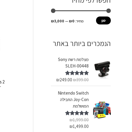
חפשו לפי מחיר
ש
מ
מ
ע
י
ק
סנן
מחיר:
₪0
—
₪3,000
ב
נ
ס
ו
י
י
הנמכרים ביותר באתר
ר
מ
מ
:
ל
ל
מצלמת רשת Sony
י
י
SLEH-00448
₪
249.00
₪
399.00
דורג
5.00
s 2
מתוך 5
r
Nintendo Switch
Joy-Con החבילה
המושלמת
₪
1,999.00
דורג
5.00
מתוך 5
₪
1,499.00