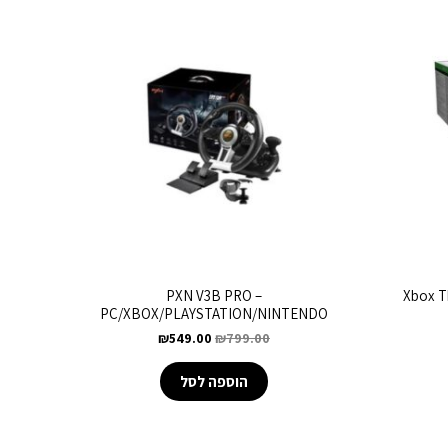
Xbox Thrust
PXN V3B PRO –
PC/XBOX/PLAYSTATION/NINTENDO
₪
549.00
₪
799.00
הוספה לסל