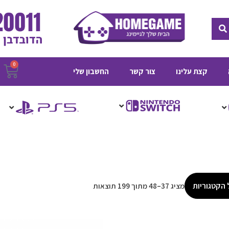
חיפוש
0
ע
קצת עלינו
צור קשר
החשבון שלי
ק
 הקטגוריות
מציג 37–48 מתוך 199 תוצאות