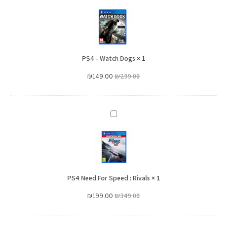
-
Watch
Dogs
PS4 - Watch Dogs
×
1
₪
149.00
₪
299.00
PS4
Need
For
Speed
:
PS4 Need For Speed : Rivals
Rivals
×
1
₪
199.00
₪
349.00