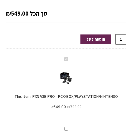
סך הכל
₪549.00
הוספה לסל
PXN
V3B
PRO
-
PC/XBOX/PLAYSTATION/NINTENDO
This item:
PXN V3B PRO - PC/XBOX/PLAYSTATION/NINTENDO
₪
549.00
₪
799.00
PS4