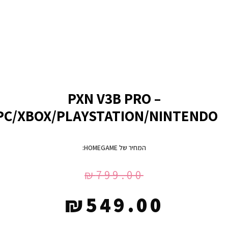
PXN V3B PRO –
PC/XBOX/PLAYSTATION/NINTENDO
המחיר של HOMEGAME:
₪
799.00
₪
549.00