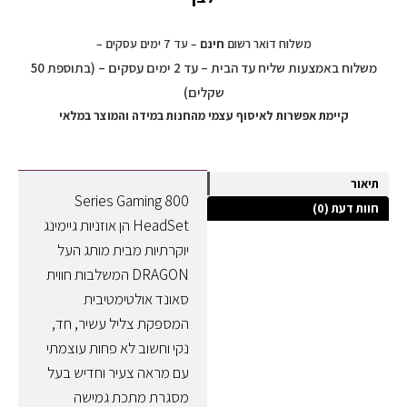
משלוח דואר רשום
חינם
– עד 7 ימים עסקים –
משלוח באמצעות שליח עד הבית – עד 2 ימים עסקים – (בתוספת 50
שקלים)
קיימת אפשרות לאיסוף עצמי מהחנות במידה והמוצר במלאי
תיאור
800 Series Gaming
חוות דעת (0)
HeadSet הן אוזניות גיימינג
יוקרתיות מבית מותג העל
DRAGON המשלבות חווית
סאונד אולטימטיבית
המספקת צליל עשיר, חד,
נקי וחשוב לא פחות עוצמתי
עם מראה צעיר וחדיש בעל
מסגרת מתכת גמישה