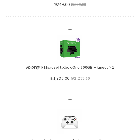
₪
249.00
₪
359.00
Microsoft
Xbox
One
500GB
+
1
×
kinect
Microsoft Xbox One 500GB + kinect מיקרוסופט
מיקרוסופט
₪
1,799.00
₪
2,299.00
Microsoft
Xbox
One
S
Wireless