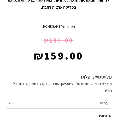
לנוחותך זוג אוזניות זה כולל אחריות יבואן רשמי עם שירות ותמיכה
בפריסה ארצית רחבה,
המחיר של HOMEGAME:
₪
199.00
₪
159.00
כמות
פלייסטיישן פלוס
של
מנוי לשירותי האינטרנט של פלייסטיישן המקנה גם קבלת משחקים חינם כל
אוזניות
חודש
גיימינג
Dragon
800
Series
אוזניות