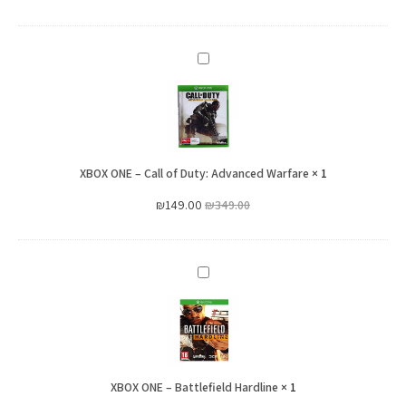
לבן
XBOX
ONE
–
Call
of
XBOX ONE – Call of Duty: Advanced Warfare
Duty:
×
1
Advanced
₪
149.00
₪
349.00
Warfare
XBOX
ONE
–
Battlefield
Hardline
XBOX ONE – Battlefield Hardline
×
1