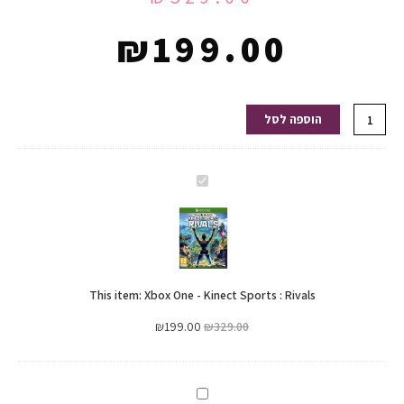
₪
199.00
כמות
הוספה לסל
של
Xbox
One
Xbox
-
One
Kinect
-
Sports
Kinect
:
Sports
Rivals
This item:
Xbox One - Kinect Sports : Rivals
:
Rivals
₪
199.00
₪
329.00
PS4