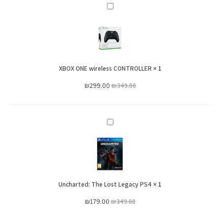
XBOX
ONE
wireless
CONTROLLER
XBOX ONE wireless CONTROLLER
×
1
₪
299.00
₪
349.00
Uncharted:
The
Lost
Legacy
PS4
Uncharted: The Lost Legacy PS4
×
1
₪
179.00
₪
349.00