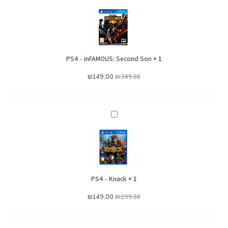
-
inFAMOUS:
Second
Son
PS4 - inFAMOUS: Second Son
×
1
₪
149.00
₪
349.00
PS4
-
Knack
PS4 - Knack
×
1
₪
149.00
₪
299.00