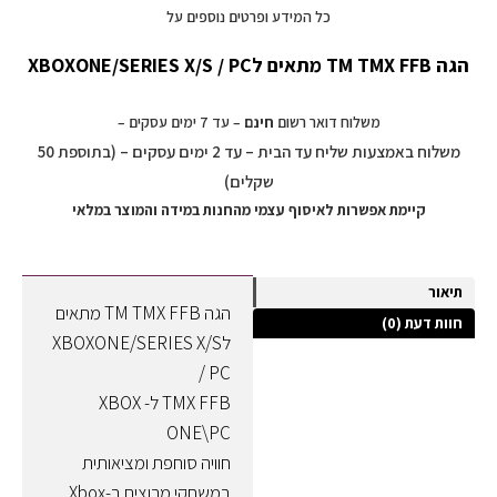
כל המידע ופרטים נוספים על
הגה TM TMX FFB מתאים לXBOXONE/SERIES X/S / PC
משלוח דואר רשום
חינם
– עד 7 ימים עסקים –
משלוח באמצעות שליח עד הבית – עד 2 ימים עסקים – (בתוספת 50
שקלים)
קיימת אפשרות לאיסוף עצמי מהחנות במידה והמוצר במלאי
תיאור
הגה TM TMX FFB מתאים
חוות דעת (0)
לXBOXONE/SERIES X/S
/ PC
TMX FFB ל- XBOX
ONE\PC
חוויה סוחפת ומציאותית
במשחקי מרוצים ב-Xbox