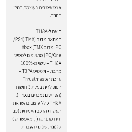
אינטואיטיבית בעוצמת ההיזון
החוזר.
תואם ל-TH8A
המתאם מדגם (‏TMX (PS4/‏
PC ומדגם TMX) Xbox
One/‏PC) מתאימים למסיט
TH8A – עשוי מ-100%
מתכת – ולמסיט T3PA –
ערכת Thrustmaster
הפופולרית בעלת 3 דוושות
(הפריטים נמכרים בנפרד).
TH8A כולל עיצוב בהשראת
תעשיית הרכב האמיתית (עם
ידית מתנתקת), ומאפשר שני
סגנונות שונים להעברת