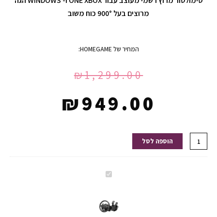
סימולטור מרוץ רשמי מעוצב עבור ONE XBOX ו- WINDOWS הגה
מרוצים בעל 900° כוח משוב
המחיר של HOMEGAME:
₪
1,299.00
₪
949.00
כמות
הוספה לסל
של
הגה
TM
הגה
TMX
TM
FFB
TMX
מתאים
FFB