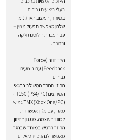
הילוכים המצויות ברכבים
בעלי ביצועים גבוהים
במיוחד, העיצוב הארגונומי
שלהן מאפשר תפעול מצוין –
עם העברת הילוכים חלקה
וברורה.
היזון חוזר (Force
Feedback) עם ביצועים
גבוהים
ההיזון החוזר המשולב בהגאי
המירוצים T150 (PS4/PC) ו-
TMX (Xbox One/PC) גמיש
מאוד, עם מגוון אפשרויות
לכוונון העוצמה. מנגנון ההיזון
החוזר הרגיש במיוחד שבהגה
מאפשר לנהגים וירטואליים