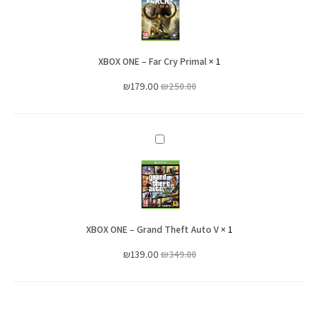
–
Far
Cry
XBOX ONE – Far Cry Primal
Primal
×
1
₪
179.00
₪
250.00
XBOX
ONE
–
Grand
Theft
XBOX ONE – Grand Theft Auto V
Auto
×
1
V
₪
139.00
₪
349.00