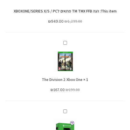
לXBOXONE/SERIES
מתאים
X/S
This item:
הגה TM TMX FFB מתאים לXBOXONE/SERIES X/S / PC
לXBOXONE/SERIES
/
X/S
₪
949.00
₪
1,299.00
PC
/
PC
The
Division
2
Xbox
One
The Division 2 Xbox One
×
1
₪
167.00
₪
199.00
Microsoft
Xbox
One