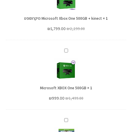
500GB
+
1
×
kinect
Microsoft Xbox One 500GB + kinect מיקרוסופט
מיקרוסופט
₪
1,799.00
₪
2,299.00
Microsoft
XBOX
One
500GB
Microsoft XBOX One 500GB
×
1
₪
999.00
₪
1,499.00
XBOX
ONE