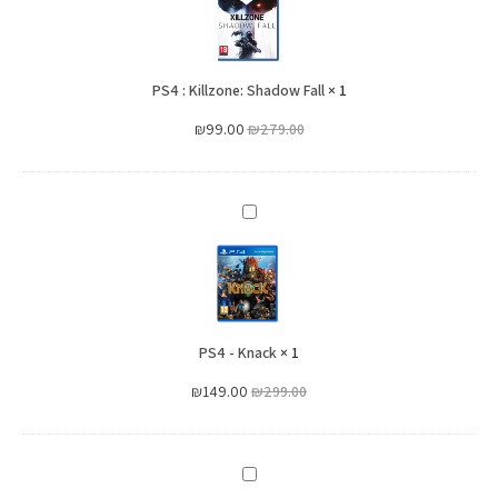
Killzone:
Shadow
Fall
PS4 : Killzone: Shadow Fall
×
1
₪
99.00
₪
279.00
PS4
-
Knack
PS4 - Knack
×
1
₪
149.00
₪
299.00
PS4