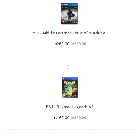
–
Middle
Earth:
Shadow
PS4 – Middle Earth: Shadow of Mordor
of
×
1
Mordor
₪
269.00
₪
349.00
PS4
-
Rayman
Legends
PS4 - Rayman Legends
×
1
₪
169.00
₪
349.00