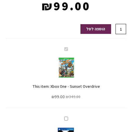
₪
99.00
כמות
הוספה לסל
של
Xbox
One
Xbox
-
One
Sunset
-
Overdrive
Sunset
Overdrive
This item:
Xbox One - Sunset Overdrive
₪
99.00
₪
349.00
PS4
: