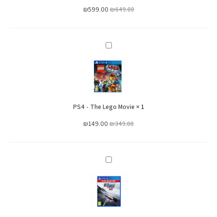
₪
599.00
₪
649.00
PS4
-
The
Lego
Movie
PS4 - The Lego Movie
×
1
₪
149.00
₪
349.00
PS4
Need
For
Speed
: