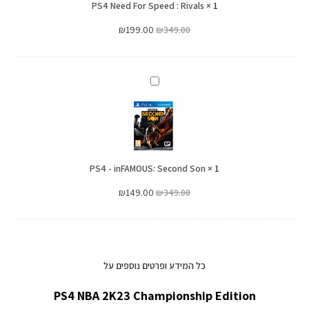
PS4 Need For Speed : Rivals
Rivals
×
1
₪
199.00
₪
349.00
PS4
-
inFAMOUS:
Second
Son
PS4 - inFAMOUS: Second Son
×
1
₪
149.00
₪
349.00
כל המידע ופרטים נוספים על
PS4 NBA 2K23 Championship Edition