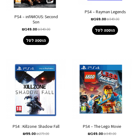
PS4 – Rayman Legends
PS4 – inFAMOUS: Second
₪
169.00
₪
349.00
Son
₪
149.00
₪
349.00
הוספה לסל
הוספה לסל
PS4 : Killzone: Shadow Fall
PS4 – The Lego Movie
₪
99.00
₪
279.00
₪
149.00
₪
349.00