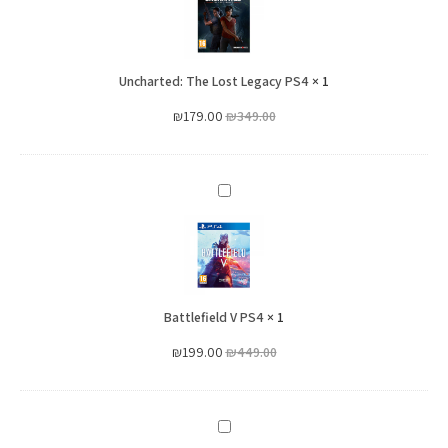
Lost
Legacy
PS4
Uncharted: The Lost Legacy PS4
×
1
₪
179.00
₪
349.00
Battlefield
V
PS4
Battlefield V PS4
×
1
₪
199.00
₪
449.00
PS4