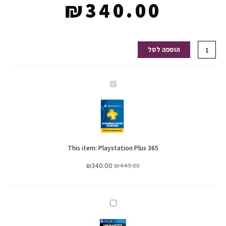
₪
340.00
כמות
הוספה לסל
של
Playstation
Plus
Playstation
365
Plus
365
This item:
Playstation Plus 365
₪
340.00
₪
449.00
Uncharted:
The