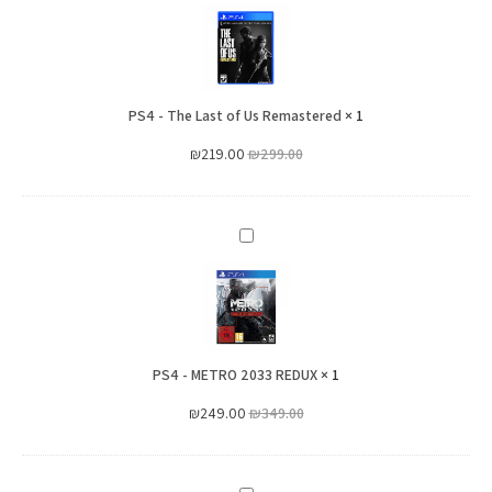
-
The
Last
of
PS4 - The Last of Us Remastered
Us
×
1
Remastered
₪
219.00
₪
299.00
PS4
-
METRO
2033
REDUX
PS4 - METRO 2033 REDUX
×
1
₪
249.00
₪
349.00