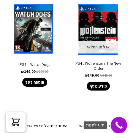
אזל מן המלאי
PS4 : Wolfenstein: The New
PS4 – Watch Dogs
Order
₪
149.00
₪
299.00
₪
149.00
₪
349.00
הוספה לסל
מידע נוסף
חיוג לחנות
WEBSITE BUILT BY GUY AGA
האתר נבנה על ידי גיא אגא