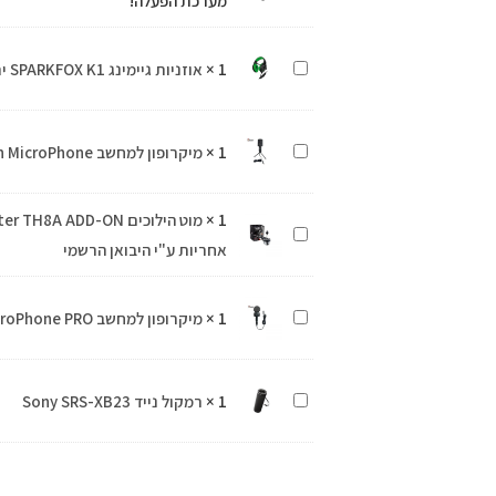
מערכת הפעלה!
גיימינג
GB04
GB04
i5-
אוזניות
1
×
אוזניות גיימינג SPARKFOX K1 ירוק
i5-
13400-
גיימינג
13400-
RTX3060TI
SPARKFOX
RTX3060TI
כולל
מיקרופון
1
×
מיקרופון למחשב Dragon MicroPhone
K1
כולל
מערכת
למחשב
ירוק
מערכת
הפעלה!
Dragon
×
1
הפעלה!
מוט
MicroPhone
אחריות ע"י היבואן הרשמי
הילוכים
Thrustmaster
מיקרופון
1
×
מיקרופון למחשב Dragon MicroPhone PRO
TH8A
למחשב
ADD-
Dragon
ON
רמקול
1
×
רמקול נייד Sony SRS-XB23
MicroPhone
-
נייד
PRO
צבע
Sony
שחור
SRS-