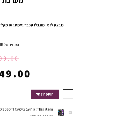
מערכת ה
מבצע לזמן מוגבל! עכבר גיימינג או מקלדת מ
המחיר של HOMEGAME:
99.00
49.00
כמות
הוספה לסל
של
מחשב
This item:
מחשב
גיימינג