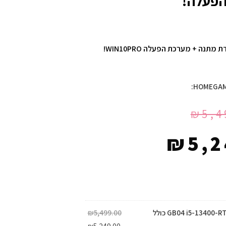
פעלה!
תנה + מערכת הפעלה WIN10PRO!
₪
5,4
₪
5,2
מחשב גיימינג GB04 i5-13400-RTX3060TI כולל
5,499.00
₪