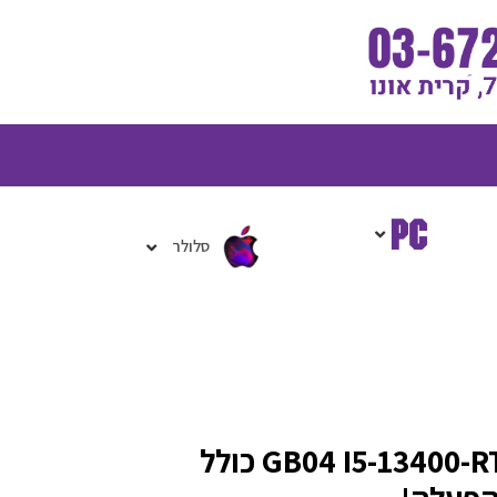
גלת
ניות
סלולר
מחשב גיימינג GB04 I5-13400-RTX3060TI כולל