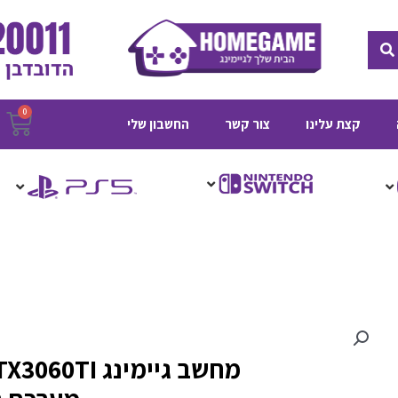
חיפוש
0
ע
קצת עלינו
צור קשר
החשבון שלי
ק