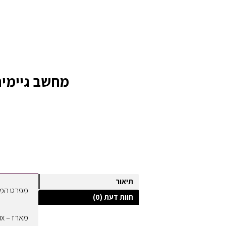
מחשב גיימינג GB04 I5-13400-RTX3060TI כולל מערכ
תיאור
מפרט המח
חוות דעת (0)
מארז – Antec DF600 Flux