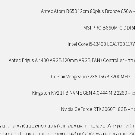
Antec 
Antec Frigus Air 400 ARGB
Corsair V
Kingston NV2 1TB 
Nvidia GeForc
רג ולהוסיף חלקים לפי בחירה אם אפשרות להרכבת מחשב בבניה אישית , בהת
ל הורדה והתקנה של לאנצ'רים (אפיק גיימס, דיסקורד, סטים…) בנוסף עדכ