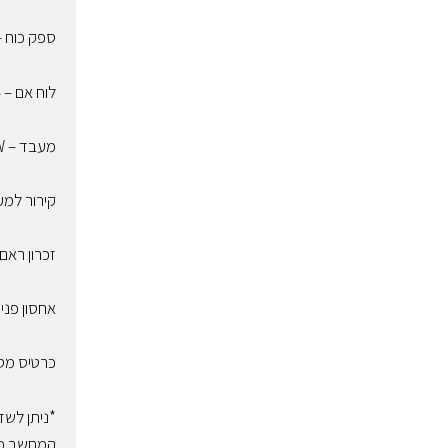
ספק כוח – Atom B650 12cm 80plus Bronze 650w
לוח אם – MSI PRO B660M-G DDR4
מעבד – Intel Core i5-13400 LGA1700 117W
קירור למעבד –  120mm ARGB FAN+Controller
זכרון ראם – engeance 2×8 16GB 3200MHz
אחסון פנימי – NVME GEN 4.0 4X4 M.2 2280
כרטיס מסך – e RTX 3060TI 8GB
*ניתן לשד
המחשב כול