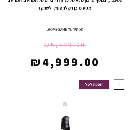
סטים…) בנוסף עדכון מלא של כל הדרייברים של המחשב. המחשב
מגיע מוכן רק להפעיל ולשחק !
המחיר של HOMEGAME:
₪
5,399.00
₪
4,999.00
כמות
הוספה לסל
של
מחשב
גיימינג
מחשב
GB10
גיימינג
R5-
GB10
5500-
R5-