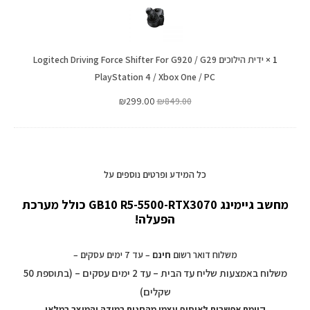
Logitech
Driving
Force
1
×
Shifter
ידית הילוכים Logitech Driving Force Shifter For G920 / G29
PlayStation 4 / Xbox One / PC
For
G920
₪
299.00
₪
849.00
/
G29
PlayStation
4
כל המידע ופרטים נוספים על
/
Xbox
מחשב גיימינג GB10 R5-5500-RTX3070 כולל מערכת
One
הפעלה!
/
PC
משלוח דואר רשום
חינם
– עד 7 ימים עסקים –
משלוח באמצעות שליח עד הבית – עד 2 ימים עסקים – (בתוספת 50
שקלים)
קיימת אפשרות לאיסוף עצמי מהחנות במידה והמוצר במלאי