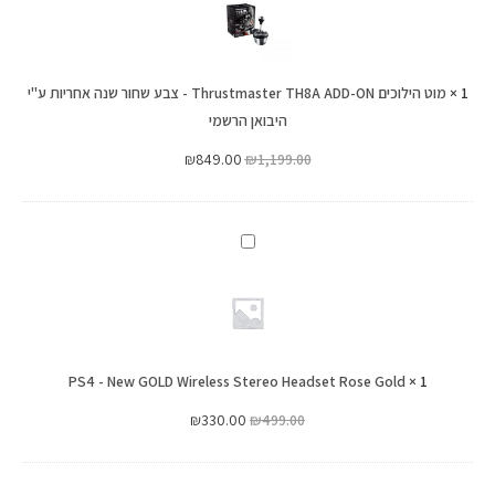
Thrustmaster
TH8A
ADD-
1
×
ON
מוט הילוכים Thrustmaster TH8A ADD-ON - צבע שחור שנה אחריות ע"י
-
היבואן הרשמי
צבע
₪
849.00
₪
1,199.00
שחור
שנה
אחריות
PS4
ע"י
-
היבואן
New
הרשמי
GOLD
Wireless
PS4 - New GOLD Wireless Stereo Headset Rose Gold
Stereo
×
1
Headset
₪
330.00
₪
499.00
Rose
Gold