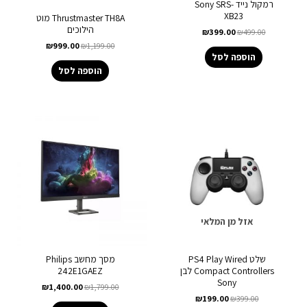
רמקול נייד Sony SRS-
XB23
Thrustmaster TH8A מוט
הילוכים
₪
399.00
₪
499.00
₪
999.00
₪
1,199.00
הוספה לסל
הוספה לסל
אזל מן המלאי
שלט PS4 Play Wired
מסך מחשב Philips
Compact Controllers לבן
242E1GAEZ
Sony
₪
1,400.00
₪
1,799.00
₪
199.00
₪
399.00