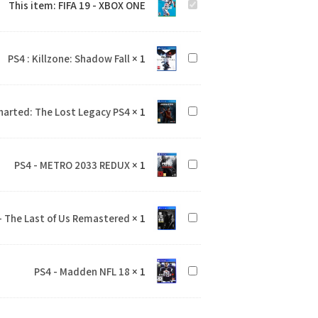
This item:
FIFA 19 - XBOX ONE
FIFA
19
19
-
-
XBOX
PS4 : Killzone: Shadow Fall
×
1
PS4
XBOX
ONE
:
ONE
Killzone:
arted: The Lost Legacy PS4
×
1
Uncharted:
Shadow
The
Fall
Lost
PS4 - METRO 2033 REDUX
×
1
PS4
Legacy
-
PS4
METRO
- The Last of Us Remastered
×
1
PS4
2033
-
REDUX
The
PS4 - Madden NFL 18
×
1
PS4
Last
-
of
Madden
Us