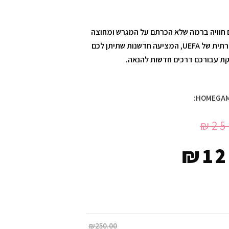
FIFA 19, Frostb מספק לכם חוויה ברמה שלא הכרתם על המגרש ומחוצה
לו. גאים להציג בפניכם את ליגת האלופות היוקרתית של UEFA, המציעה חדשנות שתיתן לכם
קת עבורכם דרכים חדשות להנאה.
₪
25
₪
12
₪
250.00