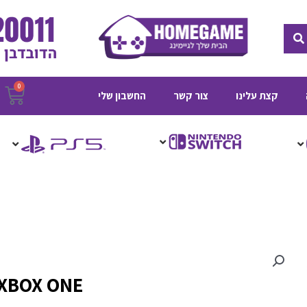
חיפוש
0
ע
קצת עלינו
צור קשר
החשבון שלי
ק
– XBOX ONE