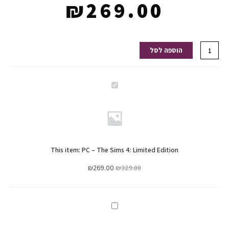
₪
269.00
כמות
הוספה לסל
של
PC
–
PC
The
–
Sims
The
4:
Sims
Limited
4:
Edition
This item:
PC – The Sims 4: Limited Edition
Limited
Edition
₪
269.00
₪
329.00
פלייסטיישן
3