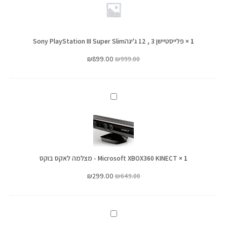
,
12
ג'יגהSony
1
×
פלייסטיישן 3 , 12 ג'יגהSony PlayStation III Super Slim
PlayStation
III
₪
899.00
₪
999.00
Super
Slim
Microsoft
XBOX360
KINECT
-
מצלמה
1
×
Microsoft XBOX360 KINECT - מצלמה לאקס בוקס
לאקס
בוקס
₪
299.00
₪
649.00
PC
–