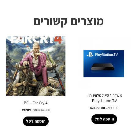
מוצרים קשורים
משדר PS4 לטלוויזיה –
Playstation T.V
PC – Far Cry 4
₪
859.00
₪
999.00
₪
289.00
₪
349.00
הוספה לסל
הוספה לסל