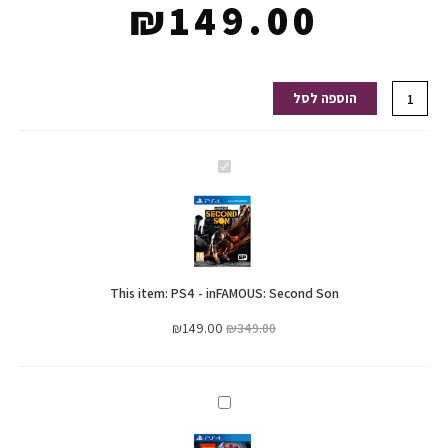
₪
149.00
כמות
הוספה לסל
של
PS4
-
PS4
inFAMOUS:
-
Second
inFAMOUS:
Son
Second
Son
This item:
PS4 - inFAMOUS: Second Son
₪
149.00
₪
349.00
PS4
-