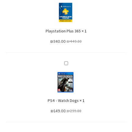
Plus
365
Playstation Plus 365
×
1
₪
340.00
₪
449.00
PS4
-
Watch
Dogs
PS4 - Watch Dogs
×
1
₪
149.00
₪
299.00