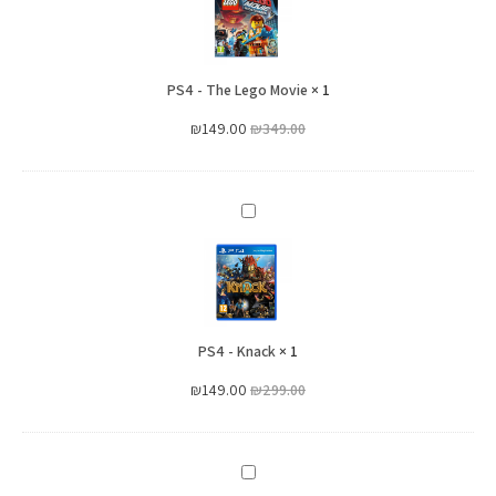
The
Lego
Movie
PS4 - The Lego Movie
×
1
₪
149.00
₪
349.00
PS4
-
Knack
PS4 - Knack
×
1
₪
149.00
₪
299.00
Playstation