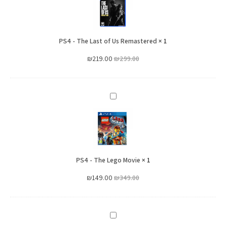
The
Last
of
PS4 - The Last of Us Remastered
Us
×
1
Remastered
₪
219.00
₪
299.00
PS4
-
The
Lego
Movie
PS4 - The Lego Movie
×
1
₪
149.00
₪
349.00
PS4