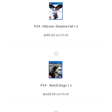
:
Killzone:
Shadow
Fall
PS4 : Killzone: Shadow Fall
×
1
₪
99.00
₪
279.00
PS4
-
Watch
Dogs
PS4 - Watch Dogs
×
1
₪
149.00
₪
299.00