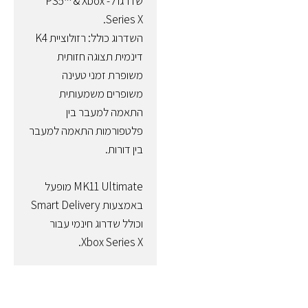
שדרגו ל- PS5™ & Xbox
Series X.
השדרוג כולל: רזולוציית K4
דינמית תצוגה חזותית
משופרת זמני טעינה
משופרים משמעותית
התאמה למעבר בין
פלטפורמות התאמה למעבר
בין דורות.
MK11 Ultimate מופעל
באמצעות Smart Delivery
וכולל שדרוג חינמי עבור
Xbox Series X.