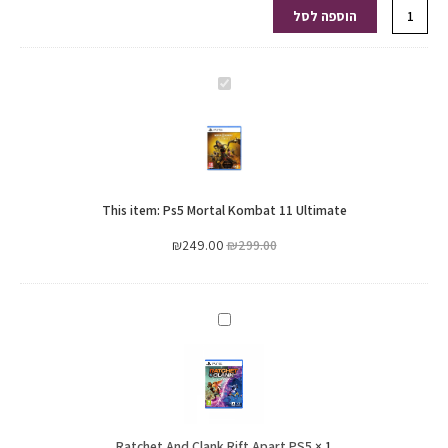
הוספה לסל
Ps5
Mortal
Kombat
11
Ultimate
This item:
Ps5 Mortal Kombat 11 Ultimate
₪
249.00
₪
299.00
Ratchet
And
Clank
Rift
Apart
Ratchet And Clank Rift Apart PS5
PS5
×
1