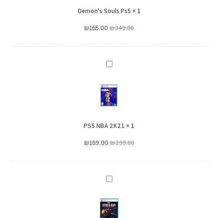
Demon's Souls Ps5
×
1
₪
165.00
₪
349.00
PS5
NBA
2K21
PS5 NBA 2K21
×
1
₪
169.00
₪
299.00
Marvel's
Spider
Man
Miles