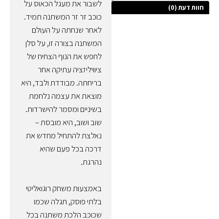
לשבור את מעגל הכאוס על
חוות דעת (0)
כוכב זר זר המשתנה תמיד.
לאחר שנחתה על העולם
המשתנה בצורה זו, על סלן
לחפש את הנוף הצחיח של
ציוויליזציה עתיקה אחר
בריחתה. מבודדת ולבד, היא
מוצאת את עצמה נלחמת
בשיניים ומסמר להישרדות.
שוב ושוב, היא מובסת –
נאלצת להתחיל מחדש את
דרכה בכל פעם שהיא
נהרגת.
באמצעות משחק רוגואליטי
בלתי פוסק, תגלה שכמו
שכוכב הלכת משתנה בכל