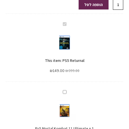
הוספה לסל
PS5
Returnal
This item:
PS5 Returnal
₪
149.00
₪
399.00
Ps5
Mortal
Kombat
11
Ultimate
Ps5 Mortal Kombat 11 Ultimate
×
1