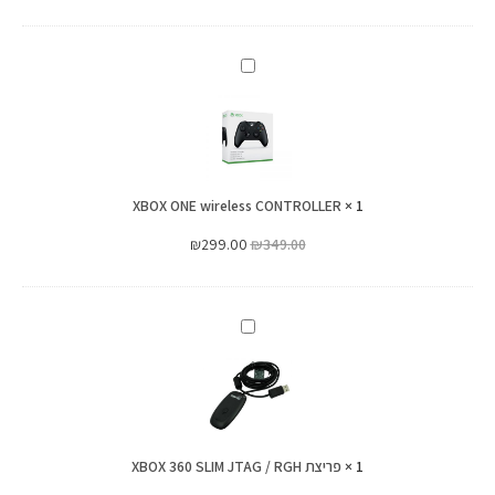
XBOX
ONE
wireless
CONTROLLER
XBOX ONE wireless CONTROLLER
×
1
₪
299.00
₪
349.00
פריצת
XBOX
360
SLIM
JTAG
1
×
פריצת XBOX 360 SLIM JTAG / RGH
/
RGH