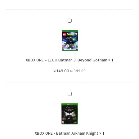
XBOX
ONE
–
LEGO
Batman
XBOX ONE – LEGO Batman 3: Beyond Gotham
3:
×
1
Beyond
₪
149.00
₪
349.00
Gotham
XBOX
ONE
-
Batman
Arkham
XBOX ONE - Batman Arkham Knight
Knight
×
1