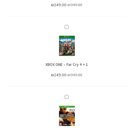
₪
249.00
₪
349.00
XBOX
ONE
–
Far
Cry
XBOX ONE – Far Cry 4
4
×
1
₪
249.00
₪
349.00
XBOX
ONE
–
Battlefield
Hardline