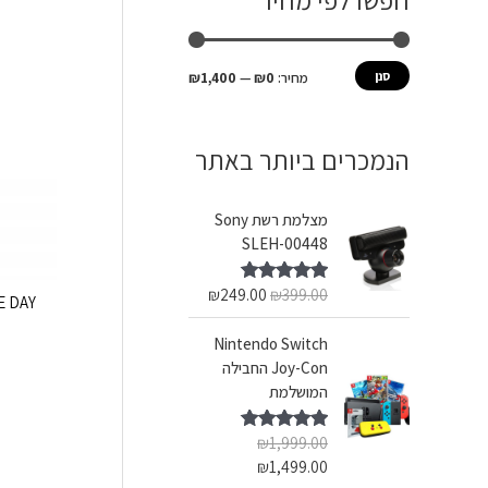
חפשו לפי מחיר
ש
מ
מ
ע
י
ק
סנן
מחיר:
₪0
—
₪1,400
ב
נ
ס
ו
י
י
הנמכרים ביותר באתר
ר
מ
מ
:
ל
ל
מצלמת רשת Sony
י
י
SLEH-00448
₪
249.00
₪
399.00
דורג
5.00
E DAY
מתוך 5
Nintendo Switch
Joy-Con החבילה
המושלמת
₪
1,999.00
דורג
5.00
מתוך 5
₪
1,499.00