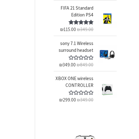
FIFA 21 Standard
Edition PS4
₪
115.00
₪
349.00
דורג
5.00
מתוך 5
sony 7.1 Wireless
surround headset
₪
349.00
₪
849.00
ד
ו
ר
XBOX ONE wireless
ג
0
CONTROLLER
מ
ת
ו
₪
299.00
₪
349.00
ד
ך
ו
5
ר
ג
0
מ
ת
ו
ך