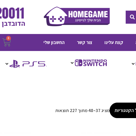
חיפוש
0
ע
קצת עלינו
צור קשר
החשבון שלי
ק
 הקטגוריות
מציג 37–48 מתוך 227 תוצאות