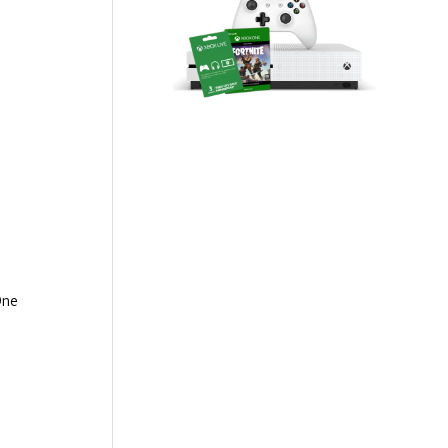
5
One