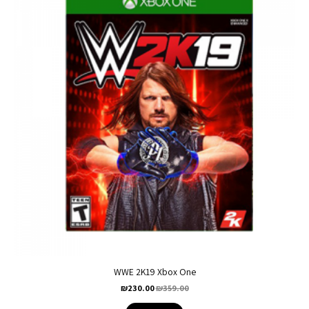
WWE 2K19 Xbox One
₪
230.00
₪
359.00