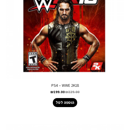
PS4 – WWE 2K18
₪
199.00
₪
229.00
הוספה לסל