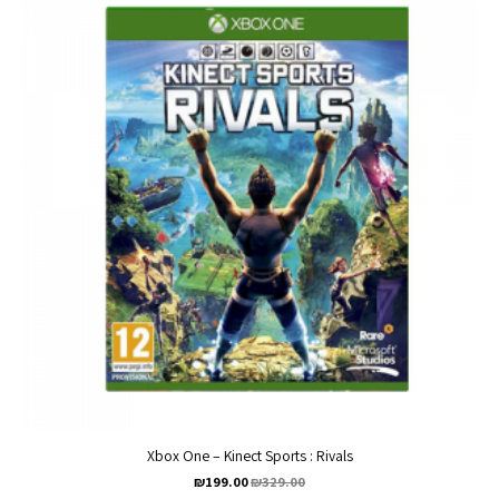
Xbox One – Kinect Sports : Rivals
₪
199.00
₪
329.00