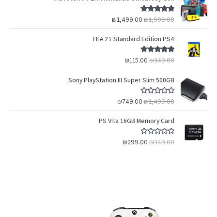
דורג
5.00
₪
1,499.00
₪
1,999.00
מתוך 5
FIFA 21 Standard Edition PS4
דורג
5.00
₪
115.00
₪
349.00
מתוך 5
Sony PlayStation III Super Slim 500GB
ד
₪
749.00
₪
1,499.00
ו
ר
ג
PS Vita 16GB Memory Card
0
מ
ת
ד
₪
299.00
₪
349.00
ו
ו
ך
ר
5
ג
0
מ
ת
ו
ך
5