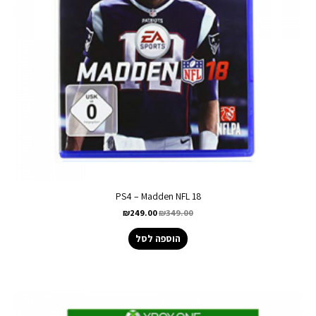
PS4 – Madden NFL 18
₪
249.00
₪
349.00
הוספה לסל