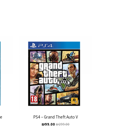
ve
PS4 – Grand Theft Auto V
₪
99.00
₪
299.00