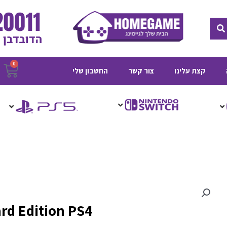
חיפוש
0
ע
קצת עלינו
צור קשר
החשבון שלי
ק
ard Edition PS4