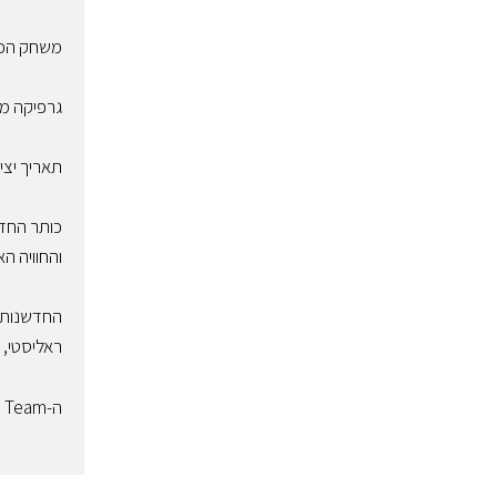
משחק הכד
גרפיקה מש
תאריך יציאה: 020
כותר הח
והחוויה ה
החדשנות
ראליסטי,
ה-
e Team