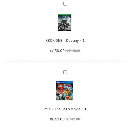
XBOX
ONE
–
Destiny
XBOX ONE – Destiny
×
1
₪
150.00
₪
219.00
PS4
-
The
Lego
Movie
PS4 - The Lego Movie
×
1
₪
149.00
₪
349.00