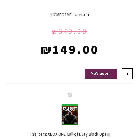
המחיר של HOMEGAME:
₪
349.00
₪
149.00
כמות
הוספה לסל
של
XBOX
ONE
XBOX
Call
ONE
of
Call
Duty
of
Black
Duty
Ops
This item:
XBOX ONE Call of Duty Black Ops III
Black