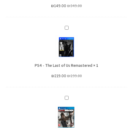
III
Ops
₪
149.00
₪
349.00
III
PS4
-
The
Last
of
PS4 - The Last of Us Remastered
Us
×
1
Remastered
₪
219.00
₪
299.00
PS4
-
Tomb
Raider:
Definitive