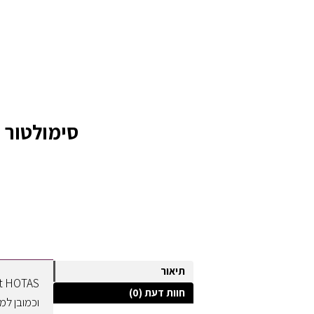
סימולטור טיסה T Flight HOTAS One
תיאור
חוות דעת (0)