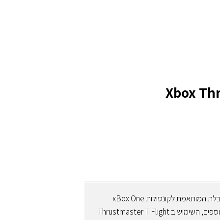
T Flight HOTAS הנו סימולטור טיסה ייחודי ויוקרתי מבית Thrustmaster במהדורה מוגבלת המותאמת לקונסולות xBox One
וכמובן למשחק הטיסה המשובח Ace Combat 7 ואף למגוון רחב של סימולטורים טיסה נוספים, השימוש ב Thrustmaster T Flight