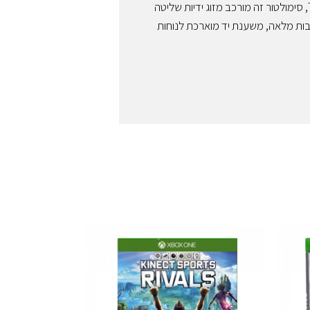
HOTAS יאפשר לכם להרגיש חלק מהקרב וזאת אודות לטכנולוגיית הרטט TouchSense, סימולטור זה מורכב מזוג ידיות שליטה
ציבות מלאה, משענת יד מוארכת לנוחות