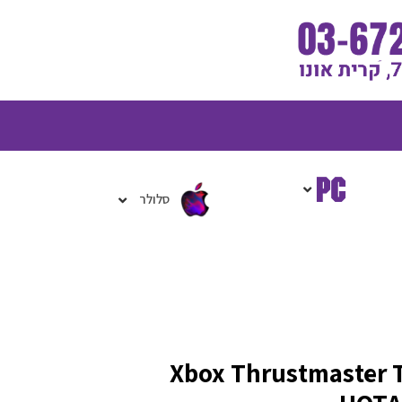
גלת
ניות
סלולר
יסה Xbox Thrustmaster T Flight