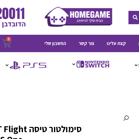
חיפוש
0
ע
קצת עלינו
צור קשר
החשבון שלי
ק
סימולטור ט