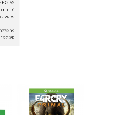
נפרדות בע
מקסימלית, 12 חודשי אחריות יבואן רש
מה כוללת
סימולטור טיסה  Flight HOTAS One