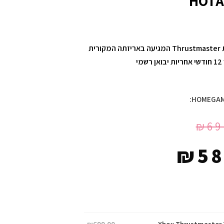
HOTA
לקוח יקר, מוצר זה הנו מוצר חדש ומקורי מבית Thrustmaster המגיעה באריזתה המקורית
י
₪
69
₪
58