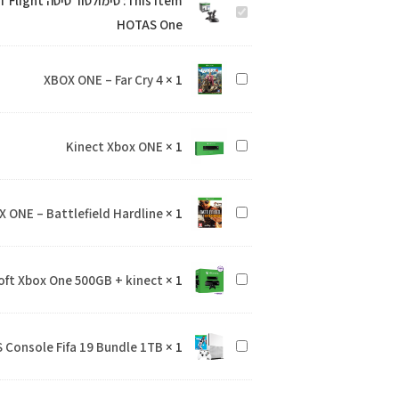
This item:
סימולטור טי
סימולטור
טיסה
HOTAS One
טיסה
Xbox
Xbox
Thrustmaster
XBOX ONE – Far Cry 4
×
1
XBOX
Thrustmaster
T
ONE
T
Flight
–
Flight
HOTAS
Kinect Xbox ONE
×
1
Kinect
Far
HOTAS
One
Xbox
Cry
One
ONE
4
 ONE – Battlefield Hardline
×
1
XBOX
ONE
–
Microsoft
1
×
Microsoft Xbox One 500GB + kinect מ
Battlefield
Xbox
Hardline
One
 Console Fifa 19 Bundle 1TB
×
1
Xbox
500GB
One
+
S