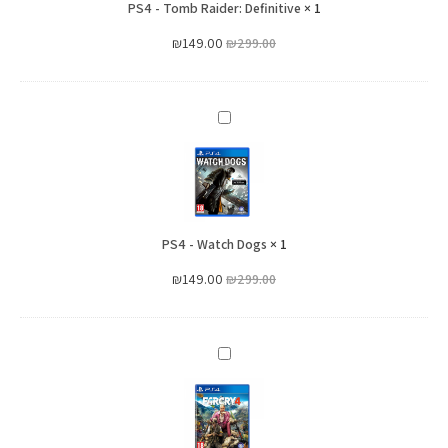
PS4 - Tomb Raider: Definitive
×
1
₪
149.00
₪
299.00
PS4
-
Watch
Dogs
PS4 - Watch Dogs
×
1
₪
149.00
₪
299.00
PS4
-
Far
Cry