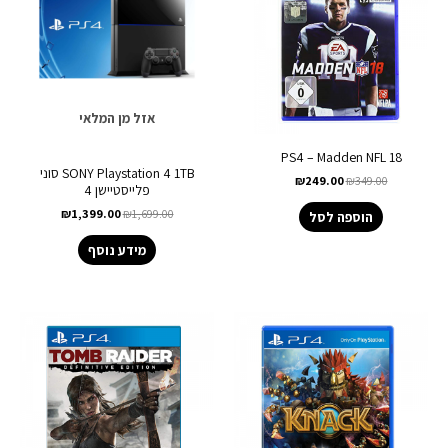
אזל מן המלאי
PS4 – Madden NFL 18
SONY Playstation 4 1TB סוני
₪
249.00
₪
349.00
פלייסטיישן 4
₪
1,399.00
₪
1,699.00
הוספה לסל
מידע נוסף